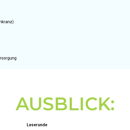
nkranz)
ersorgung
AUSBLICK:
Leserunde