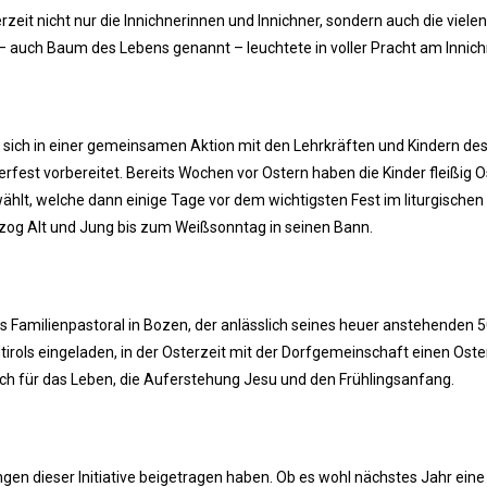
zeit nicht nur die Innichnerinnen und Innichner, sondern auch die viel
 auch Baum des Lebens genannt – leuchtete in voller Pracht am Innichn
e sich in einer gemeinsamen Aktion mit den Lehrkräften und Kindern des
fest vorbereitet. Bereits Wochen vor Ostern haben die Kinder fleißig Os
ählt, welche dann einige Tage vor dem wichtigsten Fest im liturgische
zog Alt und Jung bis zum Weißsonntag in seinen Bann.
amilienpastoral in Bozen, der anlässlich seines heuer anstehenden 
dtirols eingeladen, in der Osterzeit mit der Dorfgemeinschaft einen Ost
ch für das Leben, die Auferstehung Jesu und den Frühlingsanfang.
lingen dieser Initiative beigetragen haben. Ob es wohl nächstes Jahr ei