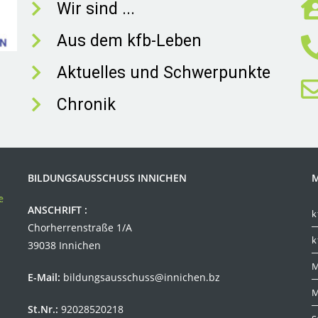
Wir sind ...
Aus dem kfb-Leben
Aktuelles und Schwerpunkte
Chronik
BILDUNGSAUSSCHUSS INNICHEN
M
ANSCHRIFT :
k
Chorherrenstraße 1/A
k
39038 Innichen
M
E-Mail:
bildungsausschuss@innichen.bz
M
St.Nr.:
92028520218